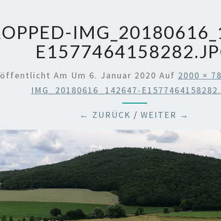
OPPED-IMG_20180616_
E1577464158282.J
röffentlicht Am
Um
6. Januar 2020
Auf
2000 × 7
IMG_20180616_142647-E1577464158282
← ZURÜCK
/
WEITER →