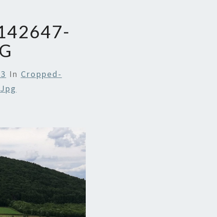
142647-
PG
83
In
Cropped-
.jpg